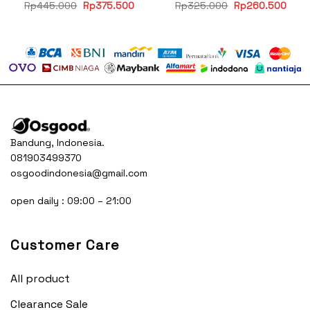
Original
Current
Original
Curr
Rp
445.000
Rp
375.500
Rp
325.000
Rp
260.500
price
price
price
price
was:
is:
was:
is:
Rp445.000.
Rp375.500.
Rp325.000.
Rp26
Bandung, Indonesia.
081903499370
osgoodindonesia@gmail.com
open daily : 09:00 – 21:00
Customer Care
All product
Clearance Sale