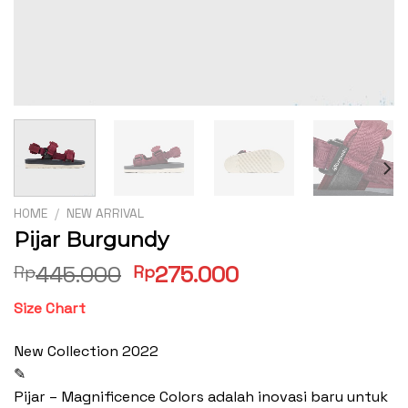
HOME
/
NEW ARRIVAL
Pijar Burgundy
Original
Current
445.000
275.000
Rp
Rp
price
price
Size Chart
was:
is:
Rp445.000.
Rp275.000.
New Collection 2022
✎
Pijar – Magnificence Colors adalah inovasi baru untuk