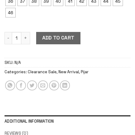
36
37
38
39
40
41
42
43
44
45
46
Pijar Burgundy quantity
ADD TO CART
SKU:
N/A
Categories:
Clearance Sale
,
New Arrival
,
Pijar
ADDITIONAL INFORMATION
REVIEWS (0)