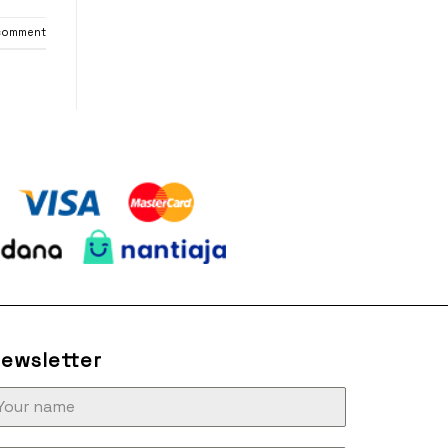
 comment
ewsletter