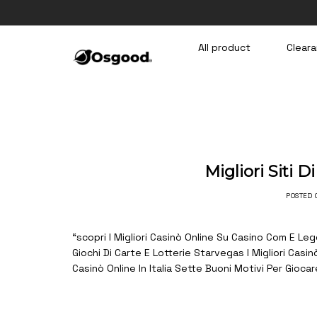
Skip
to
content
All product
Cleara
Migliori Siti D
POSTED
“scopri I Migliori Casinò Online Su Casino Com E L
Giochi Di Carte E Lotterie Starvegas I Migliori Casi
Casinò Online In Italia Sette Buoni Motivi Per Gioc