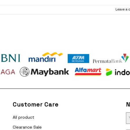
Leave a
Customer Care
N
All product
Clearance Sale