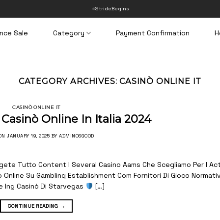
#StrideBegins
nce Sale
Category
Payment Confirmation
H
CATEGORY ARCHIVES:
CASINÒ ONLINE IT
CASINÒ ONLINE IT
i Casinò Online In Italia 2024
 ON
JANUARY 19, 2025
BY
ADMINOSGOOD
eggete Tutto Content I Several Casino Aams Che Scegliamo Per I Act
nò Online Su Gambling Establishment Com Fornitori Di Gioco Normativ
are Ing Casinò Di Starvegas
[…]
CONTINUE READING
→