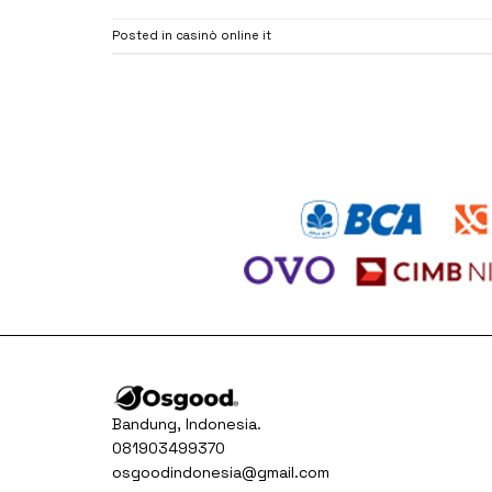
Posted in
casinò online it
Bandung, Indonesia.
081903499370
osgoodindonesia@gmail.com