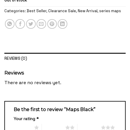
Out of stock
Categories:
Best Seller
,
Clearance Sale
,
New Arrival
,
series maps
REVIEWS (0)
Reviews
There are no reviews yet.
Be the first to review “Maps Black”
Your rating
*
1 of 5 stars
2 of 5 stars
3 of 5 stars