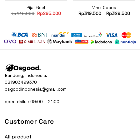
Pijar Geel
Vinci Cocoa
rent
Original
Current
Rp
445.000
Rp
295.000
Rp
319.500
–
Rp
329.500
ce
price
price
was:
is:
85.500.
Rp445.000.
Rp295.000.
Bandung, Indonesia.
081903499370
osgoodindonesia@gmail.com
open daily : 09:00 – 21:00
Customer Care
All product