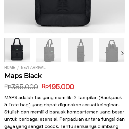
HOME
/
NEW ARRIVAL
Maps Black
Original
Current
385.000
195.000
Rp
Rp
price
price
MAPS adalah tas yang memiliki 2 tampilan (Backpack
was:
is:
& Tote bag) yang dapat digunakan sesuai keinginan.
Rp385.000.
Rp195.000.
Stylish dan memiliki banyak kompartemen yang besar
untuk berbagai esensial. Perpaduan antara fungsi dan
gaya yang sangat cocok. Tentu semuanya diimbangi