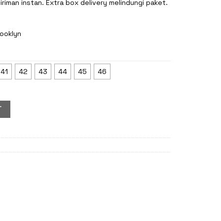
riman instan. Extra box delivery melindungi paket.
ooklyn
41
42
43
44
45
46
T