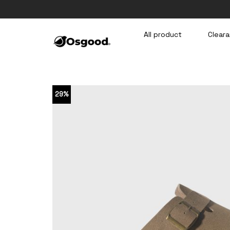
Skip
to
content
All product
Cleara
29%