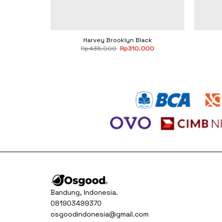
rown
Harvey Brooklyn Black
Current
Original
Current
000
Rp
435.000
Rp
310.000
price
price
price
is:
was:
is:
000.
Rp310.000.
Rp435.000.
Rp310.000.
Bandung, Indonesia.
081903499370
osgoodindonesia@gmail.com