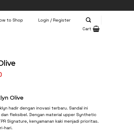
ow to Shop
Login / Register
Cart
Olive
Current
0
price
is:
0.
Rp310.000.
lyn Olive
lyn hadir dengan inovasi terbaru. Sandal ini
 dan fleksibel. Dengan material upper Synthetic
PR Signature, kenyamanan kaki menjadi prioritas.
-hari.