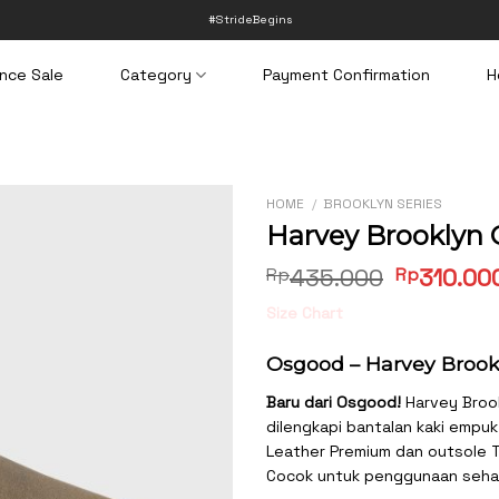
#StrideBegins
nce Sale
Category
Payment Confirmation
H
HOME
/
BROOKLYN SERIES
Harvey Brooklyn 
Original
Rp
435.000
Rp
310.00
price
Size Chart
was:
Rp435.00
Osgood – Harvey Brook
Baru dari Osgood!
Harvey Brook
dilengkapi bantalan kaki empuk
Leather Premium dan outsole T
Cocok untuk penggunaan sehari