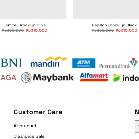
Lemmy Brooklyn Olive
Papillon Brooklyn Black
Original
Current
Original
Rp
395.000
Rp
310.000
Rp
395.000
Rp
310.000
price
price
price
p
was:
is:
was:
i
Rp395.000.
Rp310.000.
Rp395.000.
Customer Care
N
All product
Clearance Sale