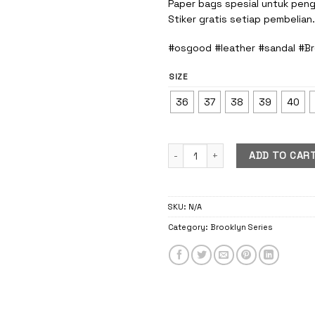
Paper bags spesial untuk pengi
Stiker gratis setiap pembelian.
#osgood #leather #sandal #Br
SIZE
36
37
38
39
40
Harvey Brooklyn Olive quantity
ADD TO CAR
SKU:
N/A
Category:
Brooklyn Series