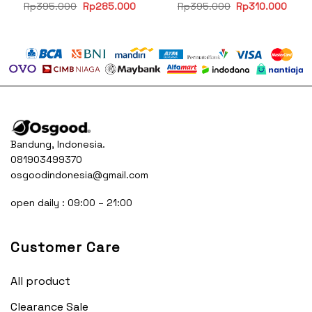
rent
Original
Current
Original
Curre
Rp
395.000
Rp
285.000
Rp
395.000
Rp
310.000
e
price
price
price
price
was:
is:
was:
is:
10.000.
Rp395.000.
Rp285.000.
Rp395.000.
Rp31
Bandung, Indonesia.
081903499370
osgoodindonesia@gmail.com
open daily : 09:00 – 21:00
Customer Care
All product
Clearance Sale