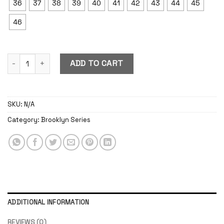
36
37
38
39
40
41
42
43
44
45
46
Papillon Brooklyn Black quantity
ADD TO CART
SKU:
N/A
Category:
Brooklyn Series
ADDITIONAL INFORMATION
REVIEWS (0)