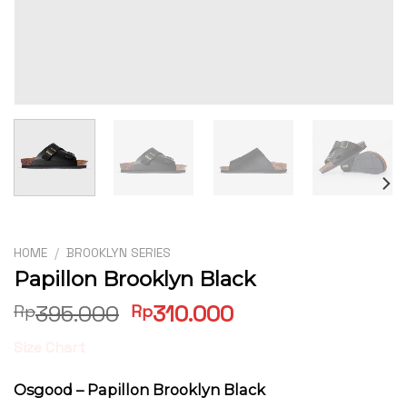
HOME
/
BROOKLYN SERIES
Papillon Brooklyn Black
Original
Current
395.000
310.000
Rp
Rp
price
price
Size Chart
was:
is:
Rp395.000.
Rp310.000.
Osgood – Papillon Brooklyn Black