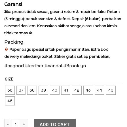
Garansi
Jika produk tidak sesuai, garansi return & repair berlaku. Return
(3 minggu): penukaran size & defect. Repair (6 bulan): perbaikan
aksesori dan lem. Kerusakan akibat sengaja atau bahan kimia
tidak termasuk.
Packing
Paper bags spesial untuk pengiriman instan. Extra box
delivery melindungi paket. Stiker gratis setiap pembelian.
#osgood #leather #sandal #Brooklyn
SIZE
36
37
38
39
40
41
42
43
44
45
46
Aime Brooklyn Black quantity
ADD TO CART