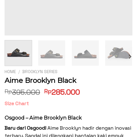
HOME
/
BROOKLYN SERIES
Aime Brooklyn Black
Original
Current
395.000
285.000
Rp
Rp
price
price
Size Chart
was:
is:
Rp395.000.
Rp285.000.
Osgood – Aime Brooklyn Black
Baru dari Osgood!
Aime Brooklyn hadir dengan inovasi
terbaru. Sandal ini dilengkapi bantalan kaki empuk