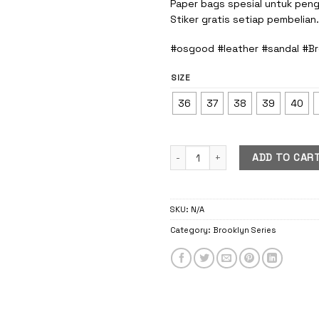
Paper bags spesial untuk pengi
Stiker gratis setiap pembelian.
#osgood #leather #sandal #Br
SIZE
36
37
38
39
40
Papillon Brooklyn Brown quantity
ADD TO CAR
SKU:
N/A
Category:
Brooklyn Series