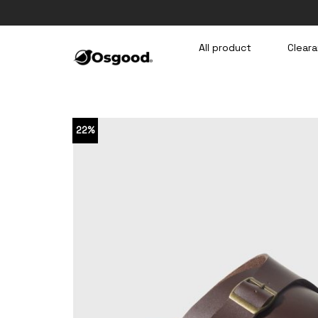
Skip
to
content
All product
Cleara
22%