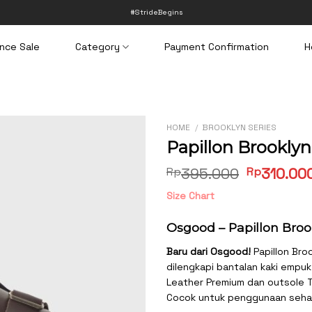
#StrideBegins
nce Sale
Category
Payment Confirmation
H
HOME
/
BROOKLYN SERIES
Papillon Brookly
Original
Rp
395.000
Rp
310.00
price
Size Chart
was:
Rp395.00
Osgood – Papillon Bro
Baru dari Osgood!
Papillon Broo
dilengkapi bantalan kaki empuk
Leather Premium dan outsole T
Cocok untuk penggunaan sehari