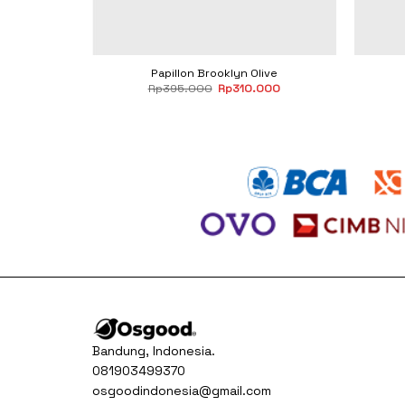
own
Papillon Brooklyn Olive
Current
Original
Current
000
Rp
395.000
Rp
310.000
price
price
price
is:
was:
is:
000.
Rp310.000.
Rp395.000.
Rp310.000.
Bandung, Indonesia.
081903499370
osgoodindonesia@gmail.com