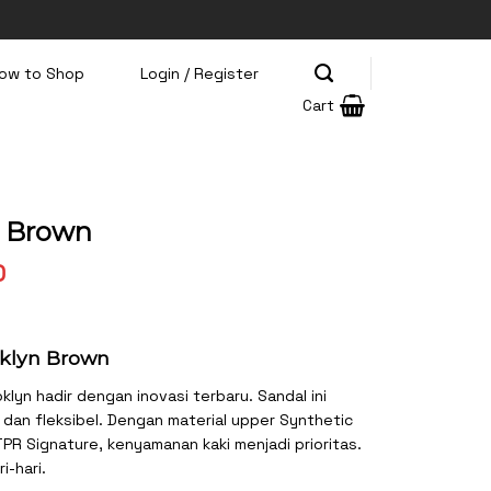
ow to Shop
Login / Register
Cart
n Brown
Current
0
price
is:
0.
Rp310.000.
oklyn Brown
klyn hadir dengan inovasi terbaru. Sandal ini
 dan fleksibel. Dengan material upper Synthetic
PR Signature, kenyamanan kaki menjadi prioritas.
-hari.