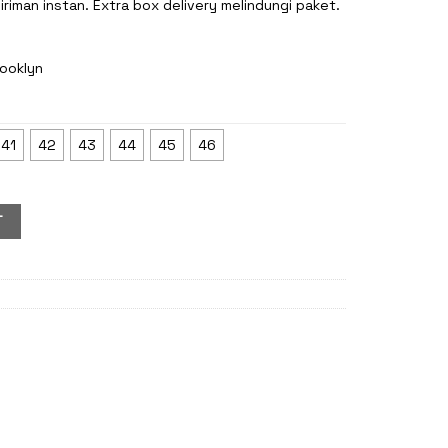
riman instan. Extra box delivery melindungi paket.
ooklyn
41
42
43
44
45
46
T