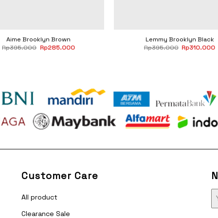
Aime Brooklyn Brown
Lemmy Brooklyn Black
Original
Current
Original
Rp
395.000
Rp
285.000
Rp
395.000
Rp
310.000
price
price
price
p
was:
is:
was:
i
Rp395.000.
Rp285.000.
Rp395.000.
Customer Care
N
All product
Clearance Sale