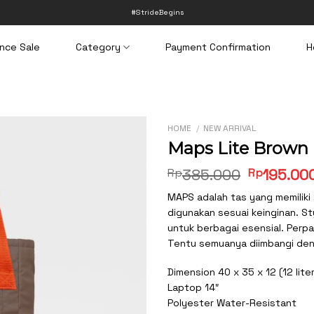
#StrideBegins
nce Sale
Category
Payment Confirmation
H
HOME
/
NEW ARRIVAL
Maps Lite Brown
Original
Rp
385.000
Rp
195.00
price
MAPS adalah tas yang memiliki
was:
digunakan sesuai keinginan. S
Rp385.00
untuk berbagai esensial. Perp
Tentu semuanya diimbangi den
Dimension 40 x 35 x 12 (12 lite
Laptop 14″
Polyester Water-Resistant