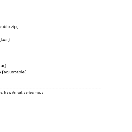
uble zip)
(luar)
uar)
 (adjustable)
le
,
New Arrival
,
series maps