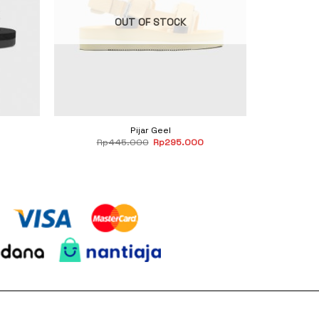
OUT OF STOCK
Pijar Geel
Original
Current
Rp
445.000
Rp
295.000
price
price
was:
is:
Rp445.000.
Rp295.000.