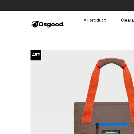
Skip
to
content
All product
Cleara
49%