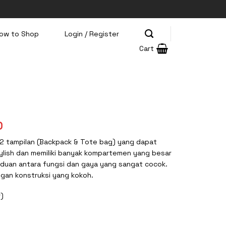
ow to Shop
Login / Register
Cart
Current
0
price
 2 tampilan (Backpack & Tote bag) yang dapat
is:
tylish dan memiliki banyak kompartemen yang besar
0.
Rp195.000.
aduan antara fungsi dan gaya yang sangat cocok.
gan konstruksi yang kokoh.
r)