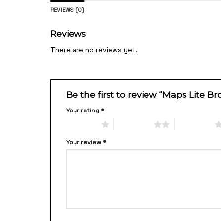
REVIEWS (0)
Reviews
There are no reviews yet.
Be the first to review “Maps Lite B
Your rating
*
1 of 5 stars
2 of 5 stars
3 of 5 stars
Your review
*