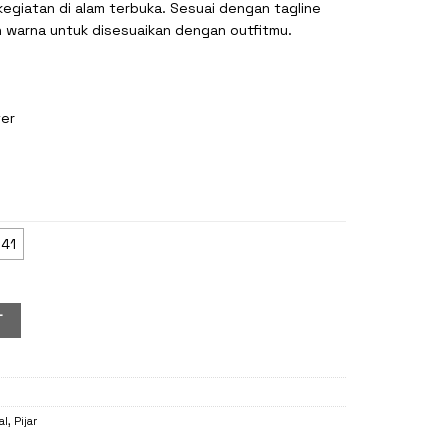
kegiatan di alam terbuka. Sesuai dengan tagline
han warna untuk disesuaikan dengan outfitmu.
ter
41
T
al
,
Pijar