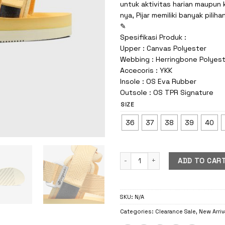
untuk aktivitas harian maupun 
nya, Pijar memiliki banyak pili
✎
Spesifikasi Produk :
Upper : Canvas Polyester
Webbing : Herringbone Polyes
Accecoris : YKK
Insole : OS Eva Rubber
Outsole : OS TPR Signature
SIZE
36
37
38
39
40
Pijar Geel quantity
ADD TO CAR
SKU:
N/A
Categories:
Clearance Sale
,
New Arriv