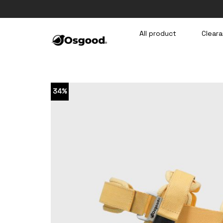
Skip
to
content
All product
Cleara
34%