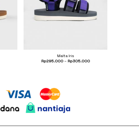
Malta Iris
Current
Rp
295.000
–
Rp
305.000
price
s:
Rp355.500.