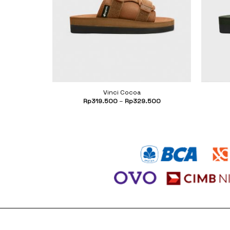
Vinci Cocoa
.500
Rp
319.500
–
Rp
329.500