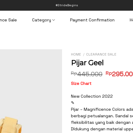
#StrideBegins
nce Sale
Category
Payment Confirmation
H
HOME
/
CLEARANCE SALE
Pijar Geel
Original
Rp
445.000
Rp
295.0
price
Size Chart
was:
Rp445.0
New Collection 2022
✎
Pijar – Magnificence Colors ad
berbagi petualangan. Sandal s
fleksibilitas yang baik dengan
DIdukung dengan material upp