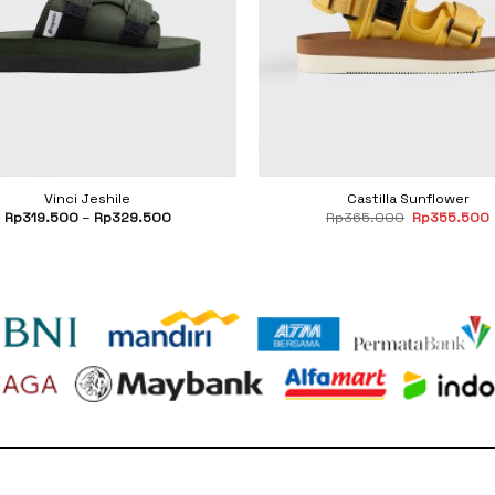
Vinci Jeshile
Castilla Sunflower
Original
Rp
319.500
–
Rp
329.500
Rp
365.000
Rp
355.500
price
was:
i
Rp365.000.