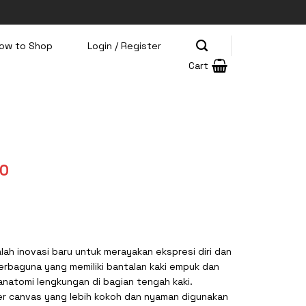
ow to Shop
Login / Register
Cart
Current
00
price
is:
00.
Rp295.000.
alah inovasi baru untuk merayakan ekspresi diri dan
erbaguna yang memiliki bantalan kaki empuk dan
 anatomi lengkungan di bagian tengah kaki.
er canvas yang lebih kokoh dan nyaman digunakan