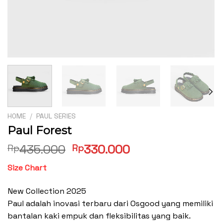
HOME
/
PAUL SERIES
Paul Forest
Original
Current
435.000
330.000
Rp
Rp
price
price
Size Chart
was:
is:
Rp435.000.
Rp330.000.
New Collection 2025
Paul adalah inovasi terbaru dari Osgood yang memiliki
bantalan kaki empuk dan fleksibilitas yang baik.