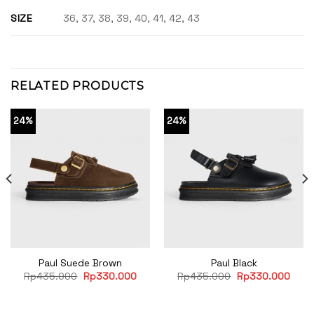
SIZE
36, 37, 38, 39, 40, 41, 42, 43
RELATED PRODUCTS
24%
24%
Paul Suede Brown
Paul Black
rent
Original
Current
Original
Curr
Rp
435.000
Rp
330.000
Rp
435.000
Rp
330.000
ce
price
price
price
price
was:
is:
was:
is:
30.000.
Rp435.000.
Rp330.000.
Rp435.000.
Rp33