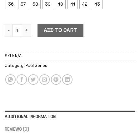
36
37
38
39
40
41
42
43
Paul Forest quantity
ADD TO CART
SKU:
N/A
Category:
Paul Series
ADDITIONAL INFORMATION
REVIEWS (0)