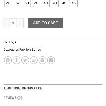
36
37
38
39
40
41
42
43
Papillon Forest quantity
ADD TO CART
SKU:
N/A
Category:
Papillon Series
ADDITIONAL INFORMATION
REVIEWS (0)