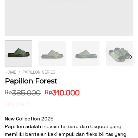
HOME
/
PAPILLON SERIES
Papillon Forest
Original
Current
385.000
310.000
Rp
Rp
price
price
Size Chart
was:
is:
Rp385.000.
Rp310.000.
New Collection 2025
Papillon adalah inovasi terbaru dari Osgood yang
memiliki bantalan kaki empuk dan fleksibilitas yang