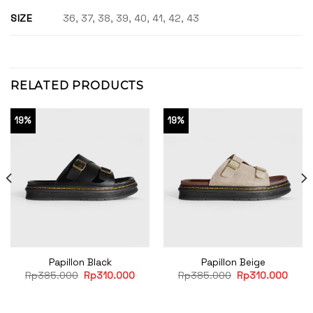
SIZE
36, 37, 38, 39, 40, 41, 42, 43
RELATED PRODUCTS
19%
19%
Papillon Black
Papillon Beige
rent
Original
Current
Original
Curre
Rp
385.000
Rp
310.000
Rp
385.000
Rp
310.000
e
price
price
price
price
was:
is:
was:
is:
10.000.
Rp385.000.
Rp310.000.
Rp385.000.
Rp31