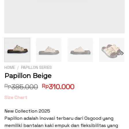
HOME
/
PAPILLON SERIES
Papillon Beige
Original
Current
385.000
310.000
Rp
Rp
price
price
Size Chart
was:
is:
Rp385.000.
Rp310.000.
New Collection 2025
Papillon adalah inovasi terbaru dari Osgood yang
memiliki bantalan kaki empuk dan fleksibilitas yang