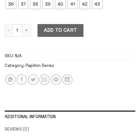
36
37
38
39
40
41
42
43
Papillon Beige quantity
ADD TO CART
SKU:
N/A
Category:
Papillon Series
ADDITIONAL INFORMATION
REVIEWS (0)