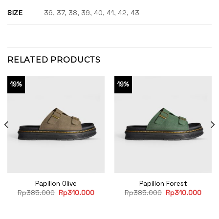
SIZE
36, 37, 38, 39, 40, 41, 42, 43
RELATED PRODUCTS
19%
19%
Papillon Olive
Papillon Forest
rent
Original
Current
Original
Curre
Rp
385.000
Rp
310.000
Rp
385.000
Rp
310.000
e
price
price
price
price
was:
is:
was:
is:
10.000.
Rp385.000.
Rp310.000.
Rp385.000.
Rp31