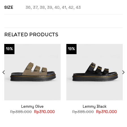
SIZE
36, 37, 38, 39, 40, 41, 42, 43
RELATED PRODUCTS
19%
19%
Lemmy Olive
Lemmy Black
rent
Original
Current
Original
Curre
Rp
385.000
Rp
310.000
Rp
385.000
Rp
310.000
e
price
price
price
price
was:
is:
was:
is:
10.000.
Rp385.000.
Rp310.000.
Rp385.000.
Rp31