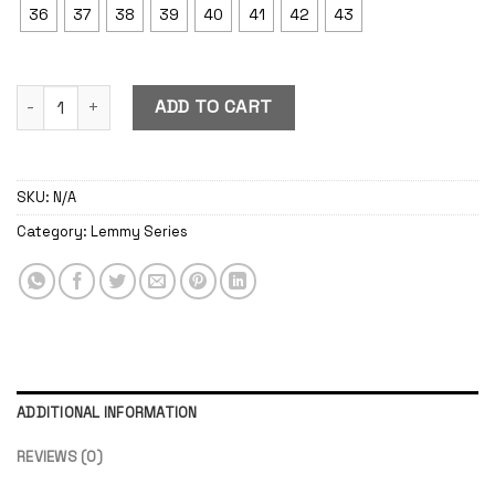
36
37
38
39
40
41
42
43
Lemmy Forest quantity
ADD TO CART
SKU:
N/A
Category:
Lemmy Series
ADDITIONAL INFORMATION
REVIEWS (0)