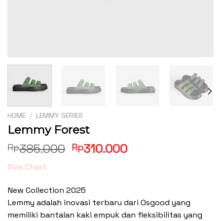
HOME
/
LEMMY SERIES
Lemmy Forest
Original
Current
385.000
310.000
Rp
Rp
price
price
Size Chart
was:
is:
Rp385.000.
Rp310.000.
New Collection 2025
Lemmy adalah inovasi terbaru dari Osgood yang
memiliki bantalan kaki empuk dan fleksibilitas yang