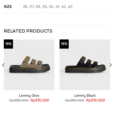
SIZE
36, 37, 38, 39, 40, 41, 42, 43
RELATED PRODUCTS
19%
19%
Lemmy Olive
Lemmy Black
rent
Original
Current
Original
Curre
Rp
385.000
Rp
310.000
Rp
385.000
Rp
310.000
e
price
price
price
price
was:
is:
was:
is:
10.000.
Rp385.000.
Rp310.000.
Rp385.000.
Rp31