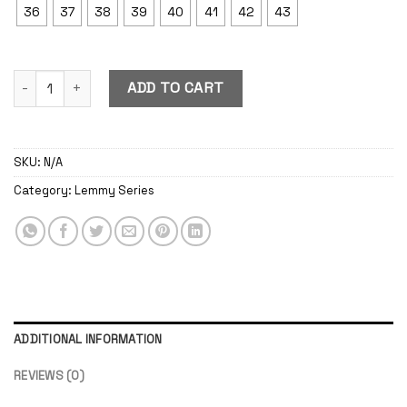
36
37
38
39
40
41
42
43
Lemmy Brown quantity
ADD TO CART
SKU:
N/A
Category:
Lemmy Series
ADDITIONAL INFORMATION
REVIEWS (0)