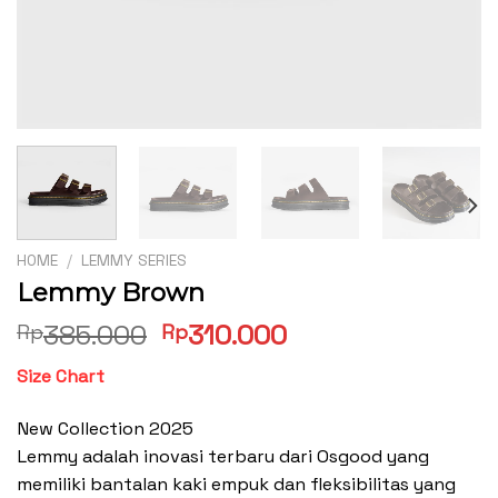
HOME
/
LEMMY SERIES
Lemmy Brown
Original
Current
385.000
310.000
Rp
Rp
price
price
Size Chart
was:
is:
Rp385.000.
Rp310.000.
New Collection 2025
Lemmy adalah inovasi terbaru dari Osgood yang
memiliki bantalan kaki empuk dan fleksibilitas yang