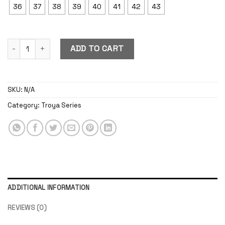
36
37
38
39
40
41
42
43
Troya Beige quantity
ADD TO CART
SKU:
N/A
Category:
Troya Series
ADDITIONAL INFORMATION
REVIEWS (0)