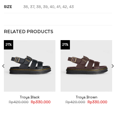
SIZE
36, 37, 38, 39, 40, 41, 42, 43
RELATED PRODUCTS
21%
21%
Troya Black
Troya Brown
rent
Original
Current
Original
Curr
Rp
420.000
Rp
330.000
Rp
420.000
Rp
330.000
ce
price
price
price
price
was:
is:
was:
is:
30.000.
Rp420.000.
Rp330.000.
Rp420.000.
Rp33