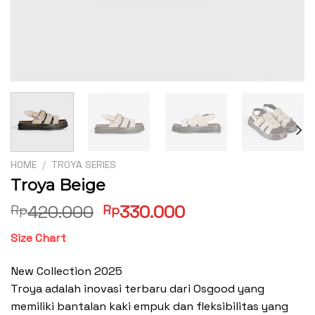
HOME
/
TROYA SERIES
Troya Beige
Original
Current
420.000
330.000
Rp
Rp
price
price
Size Chart
was:
is:
Rp420.000.
Rp330.000.
New Collection 2025
Troya adalah inovasi terbaru dari Osgood yang
memiliki bantalan kaki empuk dan fleksibilitas yang