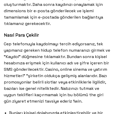
oluşturmaktır. Daha sonra kaydınızı onaylamak için
dimensions bir e-posta gönderilecek ve işlemi
tamamlamak için e-postada gönderilen bağlantıya
tıklamanız gerekecektir.
Nasıl Para Çekilir
Cep telefonuyla kaydolmayı tercih ediyorsanız, tek
yapmanız gereken hidup telefon numaranızı girmek ve
“Kaydol” düğmesine tıklamaktır. Bundan sonra kişisel
hesabınıza erişmek için kullanıcı adı ve şifre içeren bir
SMS gönderilecektir. Casino, online sinema ve yatırım
hizmetleri” “şirketin oldukça gelişmiş alanlarıdır. Bazı
promosyonlar belirli slotlar veya etkinliklerle ilgilidir,
bazıları ise genel niteliktedir. Nabzınızı tutmak ve
uygun teklifleri kaçırmamak için bu bölümü the girl
gün ziyaret etmenizi tavsiye ederiz
1win
.
Bunları kişisel dolabınızda etkinleştirebilir ve bir