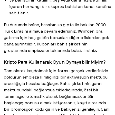
Ve bahisçinin katılımı, beş veya daha fazla etkinlik
içeren herhangi bir ekspres bahisten kendi kendine
sabitlenir.
Bu durumda haine, hesabınıza gıpta ile bakılan 2000
Türk Lirasını almaya devam edersiniz. 1Win’den pra
yatırma için hoş geldin bonusları diğer ofislerden çok
daha ayrıntılıdır. Kuponları bahis şirketinin
gruplarında empieza ortaklarında bulabilirsiniz.
Kripto Para Kullanarak Oyun Oynayabilir Miyim?
Tam olarak kaydolmak için formu gerçek verilerinizle
doldurun empieza kimliğinizi bir aktivasyon mektubu
aracılığıyla hesaba bağlayın. Bahis şirketinin yanıt
mektubundaki bağlantıya tıkladığınızda, özel bir
tanımlayıcı otomatik olarak bağlanacaktır. Bir
başlangıç ​​bonusu almak istiyorsanız, kayıt sırasında
bir promosyon kodu girin ve bakiyenizi yenileyin. Canlı