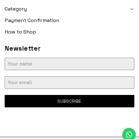
Category
Payment Confirmation
How to Shop
Newsletter
SUBSCRIBE