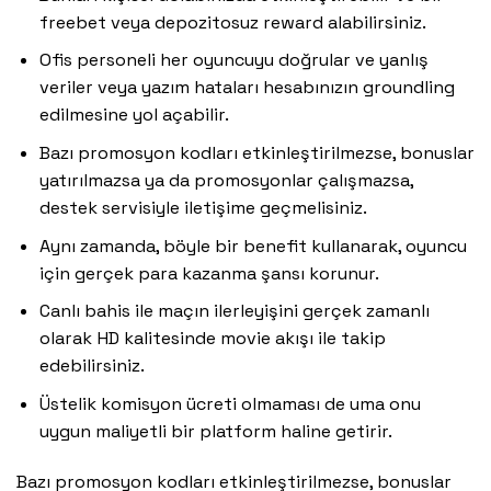
freebet veya depozitosuz reward alabilirsiniz.
Ofis personeli her oyuncuyu doğrular ve yanlış
veriler veya yazım hataları hesabınızın groundling
edilmesine yol açabilir.
Bazı promosyon kodları etkinleştirilmezse, bonuslar
yatırılmazsa ya da promosyonlar çalışmazsa,
destek servisiyle iletişime geçmelisiniz.
Aynı zamanda, böyle bir benefit kullanarak, oyuncu
için gerçek para kazanma şansı korunur.
Canlı bahis ile maçın ilerleyişini gerçek zamanlı
olarak HD kalitesinde movie akışı ile takip
edebilirsiniz.
Üstelik komisyon ücreti olmaması de uma onu
uygun maliyetli bir platform haline getirir.
Bazı promosyon kodları etkinleştirilmezse, bonuslar