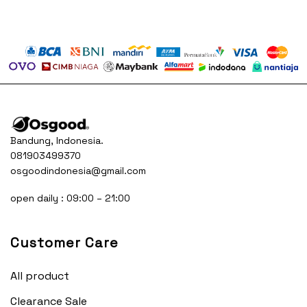
Bandung, Indonesia.
081903499370
osgoodindonesia@gmail.com
open daily : 09:00 – 21:00
Customer Care
All product
Clearance Sale