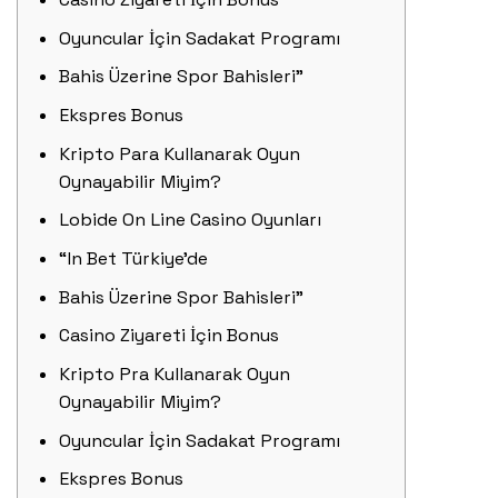
Oyuncular İçin Sadakat Programı
Bahis Üzerine Spor Bahisleri”
Ekspres Bonus
Kripto Para Kullanarak Oyun
Oynayabilir Miyim?
Lobide On Line Casino Oyunları
“In Bet Türkiye’de
Bahis Üzerine Spor Bahisleri”
Casino Ziyareti İçin Bonus
Kripto Pra Kullanarak Oyun
Oynayabilir Miyim?
Oyuncular İçin Sadakat Programı
Ekspres Bonus