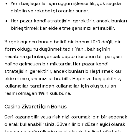
Yeni başlayanlar için uygun işlevsellik, çok sayıda
disiplin ve rekabetçi oranlar sunar.
Her pazar kendi stratejisini gerektirir, ancak bunları
birleştirmek kar elde etme şansınızı artırabilir.
Birçok oyuncu bunun belirli bir bonus türü değil, bir
form olduğunu düşünmektedir. Yani, bahisçinin
hesabına yatırılan, ancak depozitosunun bir parçası
haline gelmeyen bir miktardır. Her pazar kendi
stratejisini gerektirir, ancak bunları birleştirmek kar
elde etme şansınızı artırabilir. Hepinize hoş geldiniz,
kullanıcılar tarafından kullanıcılar için oluşturulan
resmi olmayan 1Win kulübüne.
Casino Ziyareti İçin Bonus
Geri kazanabilir veya riskinizi korumak için bir seçenek
olarak kullanabilirsiniz. Güvenilir bir düzenleyici olarak
tanınır ve çoğu ülkede yasal olarak faaliyet gösterir.