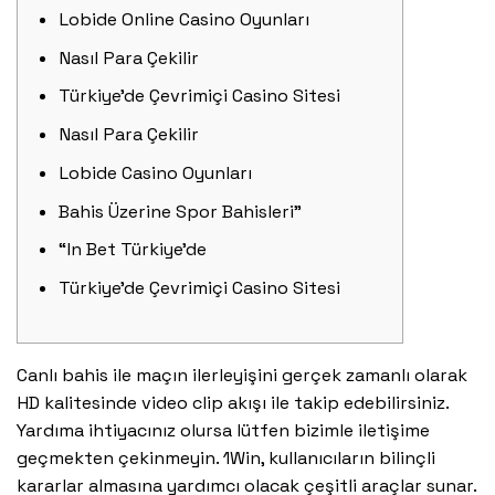
Lobide Online Casino Oyunları
Nasıl Para Çekilir
Türkiye’de Çevrimiçi Casino Sitesi
Nasıl Para Çekilir
Lobide Casino Oyunları
Bahis Üzerine Spor Bahisleri”
“In Bet Türkiye’de
Türkiye’de Çevrimiçi Casino Sitesi
Canlı bahis ile maçın ilerleyişini gerçek zamanlı olarak
HD kalitesinde video clip akışı ile takip edebilirsiniz.
Yardıma ihtiyacınız olursa lütfen bizimle iletişime
geçmekten çekinmeyin. 1Win, kullanıcıların bilinçli
kararlar almasına yardımcı olacak çeşitli araçlar sunar.