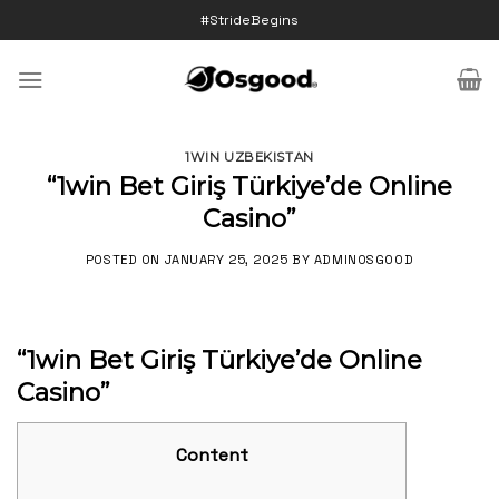
Skip
#StrideBegins
to
content
1WIN UZBEKISTAN
“1win Bet Giriş Türkiye’de Online
Casino”
POSTED ON
JANUARY 25, 2025
BY
ADMINOSGOOD
“1win Bet Giriş Türkiye’de Online
Casino”
Content