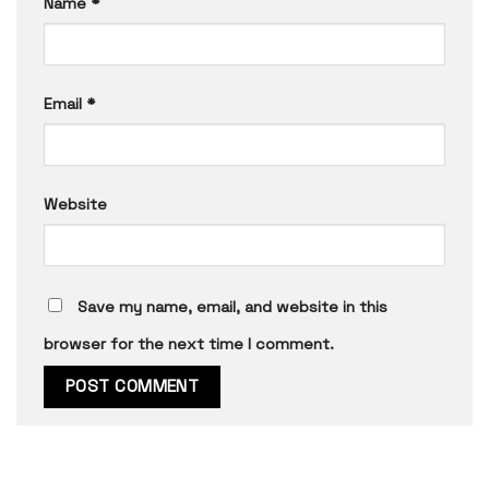
Name
*
Email
*
Website
Save my name, email, and website in this
browser for the next time I comment.