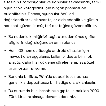
sitesinin Promosyonlar ve Bonuslar sekmesinde, farklı
oyunlar ve kategoriler için birçok promosyon
bulabilirsiniz. Dahası, oyuncular ödülleri
değerlendirerek ek avantajlar elde edebilir ve günün
her saati güvenilir müşteri desteğine güvenebilirler.
Bu nedenle kimliğinizi teyit etmeden önce girilen
bilgilerin doğruluğundan emin olunuz.
Hem iOS hem de Google android cihazlar için
mevcut olan uygulama, kullanıcı dostu bir mobil
arayüz, daha hızlı yükleme süreleri empieza özel
promosyonlar sunar.
Bununla birlikte, 1Win’de depozitosuz bonus
genellikle depozitosuz bir hediye olarak anlaşılır.
Bu durumda bile, hesabınıza gıpta ile bakılan 2000
Türk Lirasını almaya devam edersiniz.