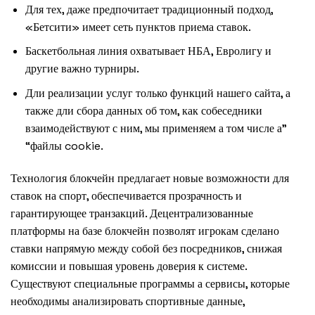
Для тех, даже предпочитает традиционный подход,
«Бетсити» имеет сеть пунктов приема ставок.
Баскетбольная линия охватывает НБА, Евролигу и
другие важно турниры.
Дли реализации услуг только функций нашего сайта, а
также дли сбора данных об том, как собеседники
взаимодействуют с ним, мы применяем а том числе а”
“файлы cookie.
Технология блокчейн предлагает новые возможности для
ставок на спорт, обеспечивается прозрачность и
гарантирующее транзакций. Децентрализованные
платформы на базе блокчейн позволят игрокам сделано
ставки напрямую между собой без посредников, снижая
комиссии и повышая уровень доверия к системе.
Существуют специальные программы а сервисы, которые
необходимы анализировать спортивные данные,