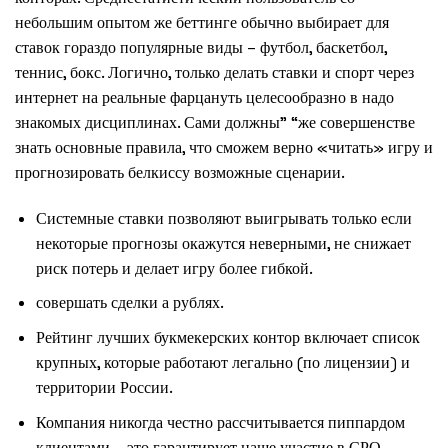
небольшим опытом же беттинге обычно выбирает для
ставок гораздо популярные виды – футбол, баскетбол,
теннис, бокс. Логично, только делать ставки и спорт через
интернет на реальные фарцануть целесообразно в надо
знакомых дисциплинах. Сами должны” “же совершенстве
знать основные правила, что сможем верно «читать» игру и
прогнозировать белкиссу возможные сценарии.
Системные ставки позволяют выигрывать только если
некоторые прогнозы окажутся неверными, не снижает
риск потерь и делает игру более гибкой.
совершать сделки а рублях.
Рейтинг лучших букмекерских контор включает список
крупных, которые работают легально (по лицензии) и
территории России.
Компания никогда честно рассчитывается пиппардом
клиентами – это гарантирует наше участие в СРО