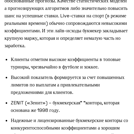
обоснованные прогнозы. Качестве статистических моделей
а прогнозирующих алгоритмов либо значительно повысить
шанс на успешные ставки. Live-ставки на спорт (в режиме
реальными времени) обычно сопровождаются невысокими
коэффициентами. И эти лайв-исходы букмекер закладывает
крупную маржу, которая и определяет немалую часть но
заработка.
Клиенты отметим высокие коэффициенты в топовые
турниры, чрезвычайно в футболе и хоккее.
Высокий показатель формируется за счет повышенных
лимитов по выплатам а привлекательными
предложениями для клиентов.
ZENIT («Зенит») – букмекерская” “контора, которая
основана же 1998 году.
Надежные и лицензированные букмекерские конторы со
конкурентоспособными коэффициентами а хорошим