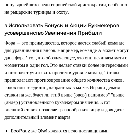
популярнейших среди европейской аристократии, особенно
на рыцарские турниры и охоту.
а Использовать Бонусы и Акции Букмекеров
усовершенство Увеличения Прибыли
Фора — это преимущества, которое дается слабый команде
для уравнивания шансов. Например, команде А может могут
дана фора 1 гол, что обозначающее, что они начинаем матч с
моментом в один гол. Это делает ставки более интересными
и позволяет учитывать прочим в уровне команд. Тоталы
предполагают прогнозирование общего количества очков,
голов или те единиц, набранных в матче. Игроки делаем
ставки на же, будет ли ттпб выше (овер) например” “выше
(андер) установленного букмекером значения. Этот
внешний ставок позволяет разнообразить игру и доведите
дополнительный элемент азарта.
EcoPayz же Qiwi являются вело поставщиками