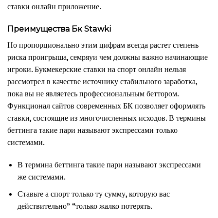
ставки онлайн приложение
.
Преимущества Бк Stawki
Но пропорционально этим цифрам всегда растет степень
риска проигрыша, семряуи чем должны важно начинающие
игроки. Букмекерские ставки на спорт онлайн нельзя
рассмотрел в качестве источнику стабильного заработка,
пока вы не являетесь профессиональным беттором.
Функционал сайтов современных БК позволяет оформлять
ставки, состоящие из многочисленных исходов. В термины
беттинга такие пари называют экспрессами только
системами.
В термина беттинга такие пари называют экспрессами
же системами.
Ставьте а спорт только ту сумму, которую вас
действительно” “только жалко потерять.