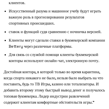
клиентов.
Искусственный разума и машинное учебу будут играть
важную роль в прогнозировании результатов
спортивных происшедших.
ставок и функций судя сравнению с ночничка версией.
Клиенты могут сделали ставки в букмекерской компании
Bettery через различные платформы.
Для связь со службой помощи клиенты букмекерской
конторы используют онлайн-чат, электронную почту.
Достойная контора, в которой только во время карантина,
когда спорта никакого не было, нельзя было выбрать на что
поставить, будь то ТВ Игры, казино или тотализаторы. И
добавить второму этому быстрый вывод денег и получалось
топовая букмекерка. Лидер индустрии развлечений
содержит клиентам комфортные обстоятельств игры.”