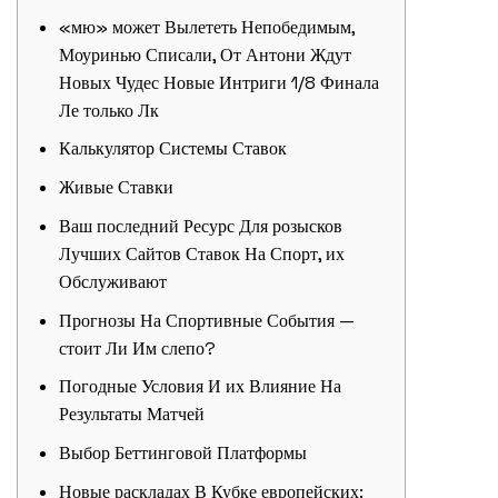
«мю» может Вылететь Непобедимым,
Моуринью Списали, От Антони Ждут
Новых Чудес Новые Интриги 1/8 Финала
Ле только Лк
Калькулятор Системы Ставок
Живые Ставки
Ваш последний Ресурс Для розысков
Лучших Сайтов Ставок На Спорт, их
Обслуживают
Прогнозы На Спортивные События —
стоит Ли Им слепо?
Погодные Условия И их Влияние На
Результаты Матчей
Выбор Беттинговой Платформы
Новые раскладах В Кубке европейских: