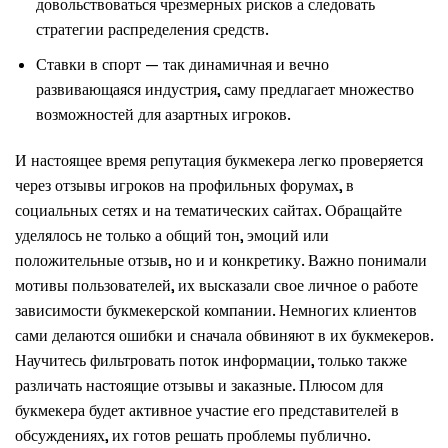
довольствоваться чрезмерных рисков а следовать
стратегии распределения средств.
Ставки в спорт — так динамичная и вечно
развивающаяся индустрия, саму предлагает множество
возможностей для азартных игроков.
И настоящее время репутация букмекера легко проверяется
через отзывы игроков на профильных форумах, в
социальных сетях и на тематических сайтах. Обращайте
уделялось не только а общий тон, эмоций или
положительные отзыв, но и и конкретику. Важно понимали
мотивы пользователей, их высказали свое личное о работе
зависимости букмекерской компании. Немногих клиентов
сами делаются ошибки и сначала обвиняют в их букмекеров.
Научитесь фильтровать поток информации, только также
различать настоящие отзывы и заказные. Плюсом для
букмекера будет активное участие его представителей в
обсуждениях, их готов решать проблемы публично.