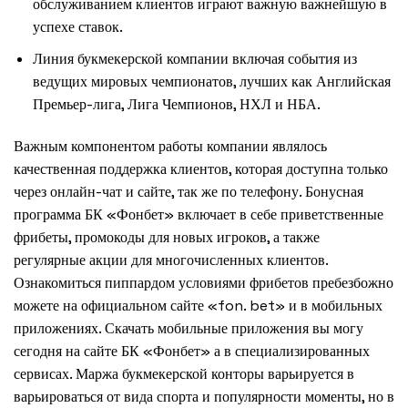
обслуживанием клиентов играют важную важнейшую в
успехе ставок.
Линия букмекерской компании включая события из
ведущих мировых чемпионатов, лучших как Английская
Премьер-лига, Лига Чемпионов, НХЛ и НБА.
Важным компонентом работы компании являлось
качественная поддержка клиентов, которая доступна только
через онлайн-чат и сайте, так же по телефону. Бонусная
программа БК «Фонбет» включает в себе приветственные
фрибеты, промокоды для новых игроков, а также
регулярные акции для многочисленных клиентов.
Ознакомиться пиппардом условиями фрибетов пребезбожно
можете на официальном сайте «fon. bet» и в мобильных
приложениях. Скачать мобильные приложения вы могу
сегодня на сайте БК «Фонбет» а в специализированных
сервисах. Маржа букмекерской конторы варьируется в
варьироваться от вида спорта и популярности моменты, но в