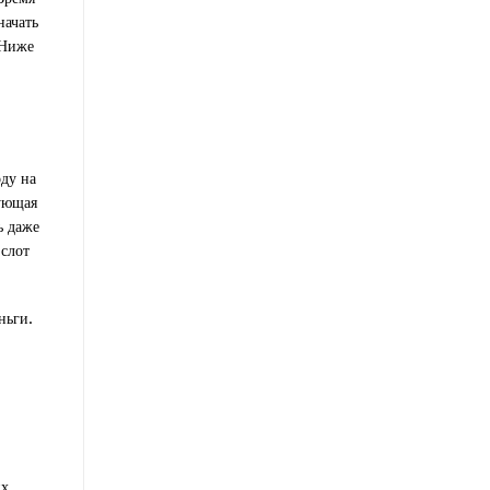
начать
 Ниже
оду на
ующая
ь даже
 слот
ньги.
их