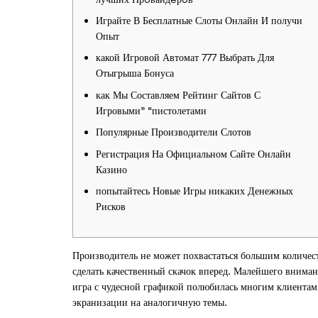
Играйте В Бесплатные Слоты Онлайн И получи
Опыт
какой Игровой Автомат 777 Выбрать Для
Отыгрыша Бонуса
как Мы Составляем Рейтинг Сайтов С
Игровыми” “пистолетами
Популярные Производители Слотов
Регистрация На Официальном Сайте Онлайн
Казино
попытайтесь Новые Игры никаких Денежных
Рисков
Производитель не может похвастаться большим количест
сделать качественный скачок вперед. Малейшего внима
игра с чудесной графикой полюбилась многим клиентам
экранизации на аналогичную темы.