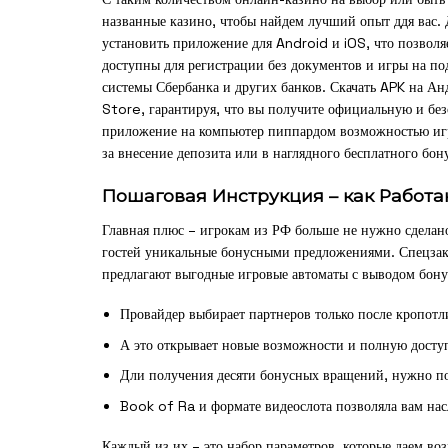
названные казино, чтобы найдем лучший опыт ддя вас. 
установить приложение для Android и iOS, что позволя
доступны для регистрации без документов и игры на по
системы Сбербанка и других банков. Скачать APK на А
Store, гарантируя, что вы получите официальную и без
приложение на компьютер пиппардом возможностью игра
за внесение депозита или в наглядного бесплатного бон
Пошаговая Инструкция – как Работ
Главная плюс – игрокам из РФ больше не нужно сделано
гостей уникальные бонусными предложениями. Спецза
предлагают выгодные игровые автоматы с выводом бону
Провайдер выбирает партнеров только после кропотл
А это открывает новые возможности и полную доступ
Дли получения десяти бонусных вращений, нужно пой
Book of Ra и формате видеослота позволяла вам на
Каждый из их – это набор параметров, которые даем во