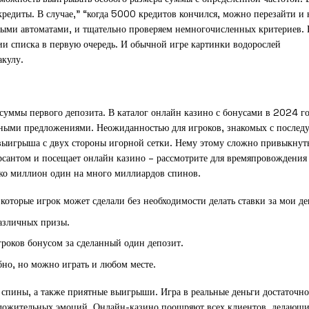
кредиты. В случае,” “когда 5000 кредитов кончился, можно перезайти и 
ровыми автоматами, и тщательно проверяем немногочисленных критериев.
ии списка в первую очередь. И обычной игре картинки водорослей
акулу.
 суммы первого депозита. В каталог онлайн казино с бонусами в 2024 г
дными предложениями. Неожиданностью для игроков, знакомых с послед
 выигрыша с двух стороны игорной сетки. Нему этому сложно привыкнут
ерсантом и посещает онлайн казино – рассмотрите для времяпровождения
ько миллион один на много миллиардов спинов.
оторые игрок может сделали без необходимости делать ставки за мои де
различных призы.
игроков бонусом за сделанный один депозит.
но, но можно играть и любом месте.
 спины, а также приятные выигрыши. Игра в реальные деньги достаточно
положительных эмоций. Онлайн-казино поощряют всех клиентов, делающ