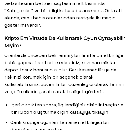
web sitesinin bêtisier sayfasının alt kısmında
“Kategoriler” ve bir bilgi kutusu bulacaksınız. Orta alt
alanda, canlı bahis oranlarından rastgele iki maçın
gösterimi vardır.
Kripto Em Virtude De Kullanarak Oyun Oynayabilir
Miyim?
Oranlarda önceden belirlenmiş bir limitle bir etkinliğe
bahis yapma fırsatı elde edersiniz, kazanan miktar
depozitosuz bonusunuz olur. Geri kazanabilir ya da
riskinizi korumak için bir seçenek olarak
kullanabilirsiniz. Güvenilir bir düzenleyici olarak tanınır
ve çoğu ülkede yasal olarak faaliyet gösterir.
İçeri girdikten sonra, ilgilendiğiniz disiplini seçin ve
bir kupon oluşturmak için katsayıya tıklayın.
Canlı krupiye oyunları tamamen etkileyici bir
deneyim için mevcuttur.