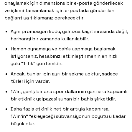
onaylamak için dimensions bir e-posta gönderilecek
ve işlemi tamamlamak için e-postada gönderilen
bağlantıya tıklamanız gerekecektir.
Aynı promosyon kodu, yalnızca kayıt sırasında değil,
herhangi bir zamanda kullanılabilir.
Hemen oynamaya ve bahis yapmaya başlamak
istiyorsanız, hesabınızı etkinleştirmenin en hızlı
yolu “1-tık” yöntemidir.
Ancak, bunlar için ayrı bir sekme yoktur, sadece
türleri için vardır.
1Win, geniş bir ana spor dallarının yanı sıra kapsamlı
bir etkinlik yelpazesi sunan bir bahis şirketidir.
Daha fazla etkinlik net bir artıyla kapanırsa,
1Win’in” “ekleyeceği sübvansiyonun boyutu u kadar
büyük olur.