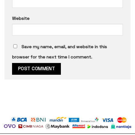
Website
Save my name, email, and website in this
browser for the next time I comment.