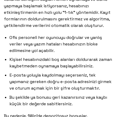
yapmaya başlamak istiyorsanız, hesabınızı
etkinleştirmenin en hızlı yolu “1-tık” yöntemidir. Kayıt
formlarının doldurulmasını gerektirmez ve algoritma,
yetkilendirme verilerini otomatik olarak oluşturur.
Ofis personeli her oyuncuyu doğrular ve yanlış
veriler veya yazım hataları hesabınızın bloke
edilmesine yol açabilir.
Kişisel hesabınızdaki boş alanları doldurarak zaman
kaybetmeden oynamaya başlayabilirsiniz.
E-posta yoluyla kaydolmayı seçerseniz, tek
yapmanız gereken doğru e-posta adresinizi girmek
ve oturum açmak için bir şifre oluşturmaktır.
Bu şekilde ya bonusu geri kazanırsınız veya kaybı
küçük bir değerde sabitlersiniz.
Bu nedenle, 1Win’de depozitosuz bonuslar,