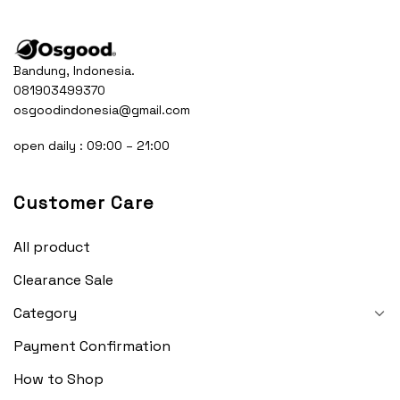
Bandung, Indonesia.
081903499370
osgoodindonesia@gmail.com
open daily : 09:00 – 21:00
Customer Care
All product
Clearance Sale
Category
Payment Confirmation
How to Shop