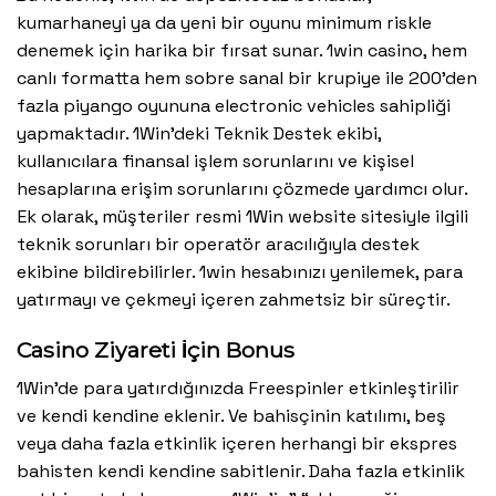
kumarhaneyi ya da yeni bir oyunu minimum riskle
denemek için harika bir fırsat sunar. 1win casino, hem
canlı formatta hem sobre sanal bir krupiye ile 200’den
fazla piyango oyununa electronic vehicles sahipliği
yapmaktadır. 1Win’deki Teknik Destek ekibi,
kullanıcılara finansal işlem sorunlarını ve kişisel
hesaplarına erişim sorunlarını çözmede yardımcı olur.
Ek olarak, müşteriler resmi 1Win website sitesiyle ilgili
teknik sorunları bir operatör aracılığıyla destek
ekibine bildirebilirler. 1win hesabınızı yenilemek, para
yatırmayı ve çekmeyi içeren zahmetsiz bir süreçtir.
Casino Ziyareti İçin Bonus
1Win’de para yatırdığınızda Freespinler etkinleştirilir
ve kendi kendine eklenir. Ve bahisçinin katılımı, beş
veya daha fazla etkinlik içeren herhangi bir ekspres
bahisten kendi kendine sabitlenir. Daha fazla etkinlik