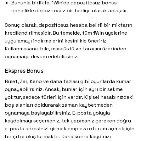
Bununla birlikte, 1Win’de depozitosuz bonus
genellikle depozitosuz bir hediye olarak anlaşılır.
Sonuç olarak, depozitosuz hesaba belirli bir miktarın
kredilendirilmesidir. Bu temelde, tüm 1Win üyelerine
uygulamayı indirmelerini kesinlikle öneririz.
Kullanmasanız bile, masaüstü ve tarayıcı üzerinden
oynamaya devam edebilirsiniz.
Ekspres Bonus
Rulet, Zar, Keno ve daha fazlası gibi oyunlarda kumar
oynayabilirsiniz. Ancak, bunlar için ayrı bir sekme
yoktur, sadece türleri için vardır. Kişisel hesabınızdaki
boş alanları doldurarak zaman kaybetmeden
oynamaya başlayabilirsiniz. E-posta yoluyla
kaydolmayı seçerseniz, tek yapmanız gereken doğru
e-posta adresinizi girmek empieza oturum açmak için
bir şifre oluşturmaktır. Daha sonra kaydınızı