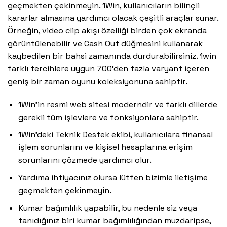
geçmekten çekinmeyin. 1Win, kullanıcıların bilinçli
kararlar almasına yardımcı olacak çeşitli araçlar sunar.
Örneğin, video clip akışı özelliği birden çok ekranda
görüntülenebilir ve Cash Out düğmesini kullanarak
kaybedilen bir bahsi zamanında durdurabilirsiniz. 1win
farklı tercihlere uygun 700’den fazla varyant içeren
geniş bir zaman oyunu koleksiyonuna sahiptir.
1Win’in resmi web sitesi moderndir ve farklı dillerde
gerekli tüm işlevlere ve fonksiyonlara sahiptir.
1Win’deki Teknik Destek ekibi, kullanıcılara finansal
işlem sorunlarını ve kişisel hesaplarına erişim
sorunlarını çözmede yardımcı olur.
Yardıma ihtiyacınız olursa lütfen bizimle iletişime
geçmekten çekinmeyin.
Kumar bağımlılık yapabilir, bu nedenle siz veya
tanıdığınız biri kumar bağımlılığından muzdaripse,