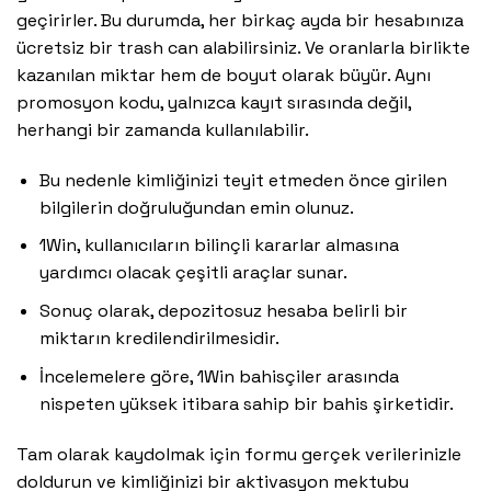
geçirirler. Bu durumda, her birkaç ayda bir hesabınıza
ücretsiz bir trash can alabilirsiniz. Ve oranlarla birlikte
kazanılan miktar hem de boyut olarak büyür. Aynı
promosyon kodu, yalnızca kayıt sırasında değil,
herhangi bir zamanda kullanılabilir.
Bu nedenle kimliğinizi teyit etmeden önce girilen
bilgilerin doğruluğundan emin olunuz.
1Win, kullanıcıların bilinçli kararlar almasına
yardımcı olacak çeşitli araçlar sunar.
Sonuç olarak, depozitosuz hesaba belirli bir
miktarın kredilendirilmesidir.
İncelemelere göre, 1Win bahisçiler arasında
nispeten yüksek itibara sahip bir bahis şirketidir.
Tam olarak kaydolmak için formu gerçek verilerinizle
doldurun ve kimliğinizi bir aktivasyon mektubu