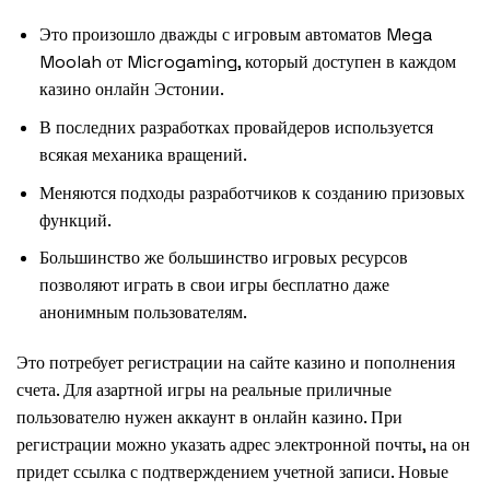
Это произошло дважды с игровым автоматов Mega
Moolah от Microgaming, который доступен в каждом
казино онлайн Эстонии.
В последних разработках провайдеров используется
всякая механика вращений.
Меняются подходы разработчиков к созданию призовых
функций.
Большинство же большинство игровых ресурсов
позволяют играть в свои игры бесплатно даже
анонимным пользователям.
Это потребует регистрации на сайте казино и пополнения
счета. Для азартной игры на реальные приличные
пользователю нужен аккаунт в онлайн казино. При
регистрации можно указать адрес электронной почты, на он
придет ссылка с подтверждением учетной записи. Новые