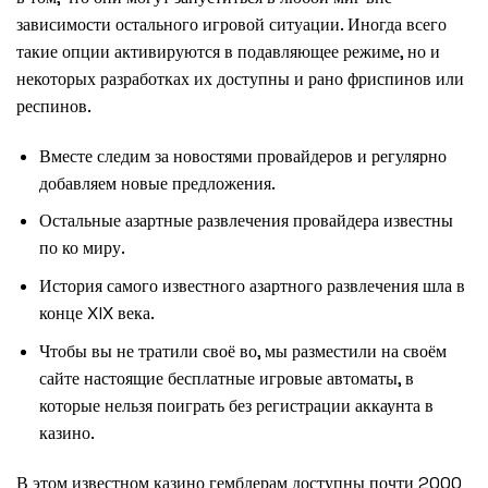
зависимости остального игровой ситуации. Иногда всего
такие опции активируются в подавляющее режиме, но и
некоторых разработках их доступны и рано фриспинов или
респинов.
Вместе следим за новостями провайдеров и регулярно
добавляем новые предложения.
Остальные азартные развлечения провайдера известны
по ко миру.
История самого известного азартного развлечения шла в
конце XIX века.
Чтобы вы не тратили своё во, мы разместили на своём
сайте настоящие бесплатные игровые автоматы, в
которые нельзя поиграть без регистрации аккаунта в
казино.
В этом известном казино гемблерам доступны почти 2000