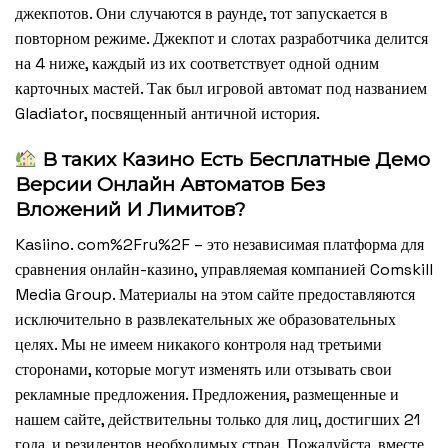
джекпотов. Они случаются в раунде, тот запускается в
повторном режиме. Джекпот и слотах разработчика делится
на 4 ниже, каждый из их соответствует одной одним
карточных мастей. Так был игровой автомат под названием
Gladiator, посвященный античной история.
В таких Казино Есть Бесплатные Демо
Версии Онлайн Автоматов Без
Вложений И Лимитов?
Kasiino. com%2Fru%2F – это независимая платформа для
сравнения онлайн-казино, управляемая компанией Comskill
Media Group. Материалы на этом сайте предоставляются
исключительно в развлекательных же образовательных
целях. Мы не имеем никакого контроля над третьими
сторонами, которые могут изменять или отзывать свои
рекламные предложения. Предложения, размещенные и
нашем сайте, действительны только для лиц, достигших 21
года, и резидентов необходимых стран. Пожалуйста, вместе