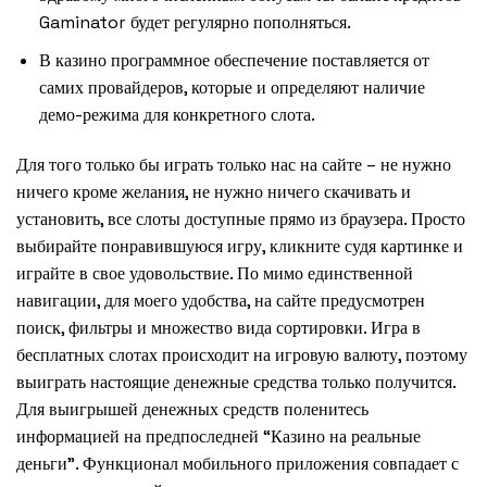
Gaminator будет регулярно пополняться.
В казино программное обеспечение поставляется от
самих провайдеров, которые и определяют наличие
демо-режима для конкретного слота.
Для того только бы играть только нас на сайте – не нужно
ничего кроме желания, не нужно ничего скачивать и
установить, все слоты доступные прямо из браузера. Просто
выбирайте понравившуюся игру, кликните судя картинке и
играйте в свое удовольствие. По мимо единственной
навигации, для моего удобства, на сайте предусмотрен
поиск, фильтры и множество вида сортировки. Игра в
бесплатных слотах происходит на игровую валюту, поэтому
выиграть настоящие денежные средства только получится.
Для выигрышей денежных средств поленитесь
информацией на предпоследней “Казино на реальные
деньги”. Функционал мобильного приложения совпадает с