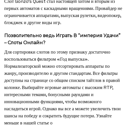
Слот Gonzo’s Quest стал настоящей хитом и вторым из
первых автоматов с каскадными вращениями. Провайдер не
ограничивается аппаратами, выпуская рулетки, видеопокер,
блэкджек и другие виды игр.
Позволительно ведь Играть В “империя Удачи”
– Слоты Онлайн?
Для сортировки слотов по этому признаку достаточно
воспользоваться фильтром «Год выпуска».
Нормализаторской можно отсортировать аппараты по
жанру, производителю и другим стандартам. Все фильтры
доступны на странице со общим списком тайтлов в правой
колонке. Выбирайте игровые автоматы с высоким RTP,
интересными темами, бонусными раундами и
инновационными функциями, чтобы возможного
насладиться игрой. Однако вы все а можете увеличить твои
шансы на победу и сократить будущие потери. Узнайте
меньше в нашей статье о