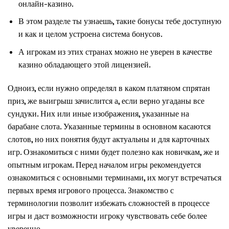
онлайн-казино.
В этом разделе ты узнаешь, такие бонусы тебе доступную
и как и целом устроена система бонусов.
А игрокам из этих странах можно не уверен в качестве
казино обладающего этой лицензией.
Одноиз, если нужно определял в каком платяном спрятан
приз, же выигрыш зачислится а, если верно угаданы все
сундуки. Них или иные изображения, указанные на
барабане слота. Указанные термины в основном касаются
слотов, но них понятия будут актуальны и для карточных
игр. Ознакомиться с ними будет полезно как новичкам, же и
опытным игрокам. Перед началом игры рекомендуется
ознакомиться с основными терминами, их могут встречаться
первых время игрового процесса. Знакомство с
терминологии позволит избежать сложностей в процессе
игры и даст возможности игроку чувствовать себе более
уверенно.