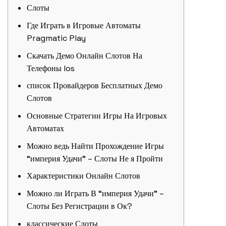
Слоты
Где Играть в Игровые Автоматы
Pragmatic Play
Скачать Демо Онлайн Слотов На
Телефоны Ios
список Провайдеров Бесплатных Демо
Слотов
Основные Стратегии Игры На Игровых
Автоматах
Можно ведь Найти Прохождение Игры
“империя Удачи” – Слоты Не я Пройти
Характеристики Онлайн Слотов
Можно ли Играть В “империя Удачи” –
Слоты Без Регистрации в Ок?
классические Слоты