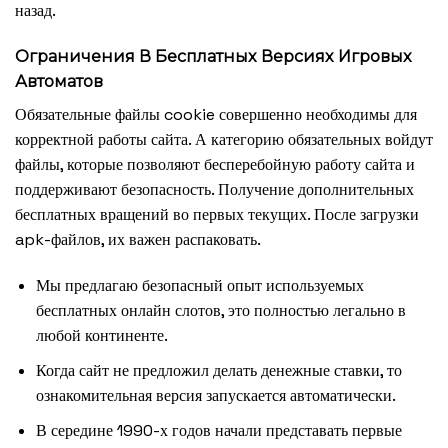
назад.
Ограничения В Бесплатных Версиях Игровых
Автоматов
Обязательные файлы cookie совершенно необходимы для
корректной работы сайта. А категорию обязательных войдут
файлы, которые позволяют бесперебойную работу сайта и
поддерживают безопасность. Получение дополнительных
бесплатных вращений во первых текущих. После загрузки
apk-файлов, их важен распаковать.
Мы предлагаю безопасный опыт используемых
бесплатных онлайн слотов, это полностью легально в
любой континенте.
Когда сайт не предложил делать денежные ставки, то
ознакомительная версия запускается автоматически.
В середине 1990-х годов начали представать первые