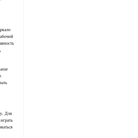
еркало
рабочий
авность
,
ьное
n
вать
у. Для
 играть
оваться