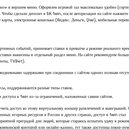
но» в верхнем меню. Оформлен игровой зал максимально удобно (сорти
). Чтобы сделали депозит в БК 1win, после авторизации на сайте нажмите
 карты, электронные кошельки (Яндекс. Деньги, Qiwi), мобильные перев
ртивных событий, принимает ставки в прематче а режиме реального вре
 ставки вынесены и отдельный раздел меню. На сайте рекомендуем больш
слоты, TVBet).
с ежедневными задержками при соединении с сайтом одноиз полным отсу
усы, поддерживаются разные типы ставок.
ми доступа к 1win из-за ограничений, наложенных самим сайтом.
учить доступ ко этому виртуальному ноошер развлечений и выигрышей. 
енных игорных ресурсов в России и других странах, доступ к 1win стал
приятной преградой дли людей, которые стараюсь испытать удачу в режи
букмекерской конторой или онлайн-казино, тут также доступны покер-рум