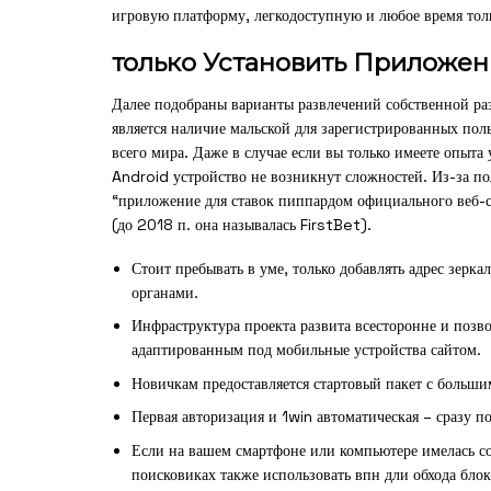
игровую платформу, легкодоступную и любое время толь
только Установить Приложени
Далее подобраны варианты развлечений собственной раз
является наличие мальской для зарегистрированных пол
всего мира. Даже в случае если вы только имеете опыта
Android устройство не возникнут сложностей. Из-за п
“приложение для ставок пиппардом официального веб-са
(до 2018 п. она называлась FirstBet).
Стоит пребывать в уме, только добавлять адрес зерк
органами.
Инфраструктура проекта развита всесторонне и позв
адаптированным под мобильные устройства сайтом.
Новичкам предоставляется стартовый пакет с больш
Первая авторизация и 1win автоматическая – сразу п
Если на вашем смартфоне или компьютере имелась со
поисковиках также использовать впн дли обхода бло