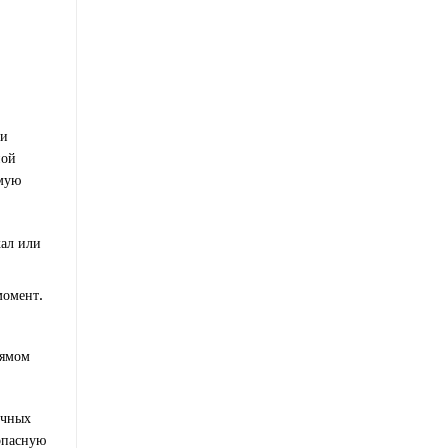
 и
ной
ямую
кал или
момент.
рямом
ичных
опасную