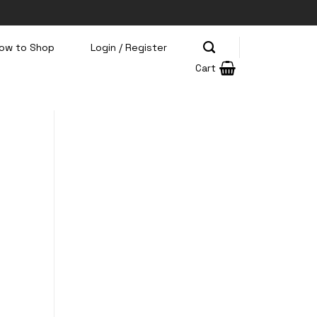
ow to Shop
Login / Register
Cart