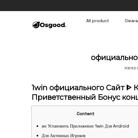
Skip
to
content
All product
Cleara
официальном
POSTED
1win официального Сайт ᐈ 
Приветственный Бонус кон
Content
же Установить Приложение 1win Для Android
Для Активных Игроков