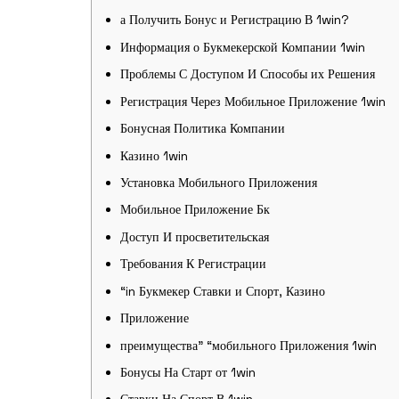
а Получить Бонус и Регистрацию В 1win?
Информация о Букмекерской Компании 1win
Проблемы С Доступом И Способы их Решения
Регистрация Через Мобильное Приложение 1win
Бонусная Политика Компании
Казино 1win
Установка Мобильного Приложения
Мобильное Приложение Бк
Доступ И просветительская
Требования К Регистрации
“in Букмекер Ставки и Спорт, Казино
Приложение
преимущества” “мобильного Приложения 1win
Бонусы На Старт от 1win