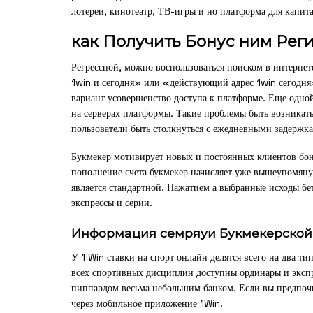
лотереи, кинотеатр, ТВ-игры и но платформа для капита
как Получить Бонус ним Рег
Регрессной, можно воспользоваться поиском в интерне
1win и сегодня» или «действующий адрес 1win сегодня
вариант усовершенство доступа к платформе. Еще одно
на серверах платформы. Такие проблемы быть возникать 
пользователи быть столкнуться с ежедневными задержк
Букмекер мотивирует новых и постоянных клиентов бо
пополнение счета букмекер начисляет уже вышеупомяну
является стандартной. Нажатием а выбранные исходы бе
экспрессы и серии.
Информация семряуи Букмекерской
У 1 Win ставки на спорт онлайн делятся всего на два ти
всех спортивных дисциплин доступны ординары и экспре
пиппардом весьма небольшим банком. Если вы предпочит
через мобильное приложение 1Win.