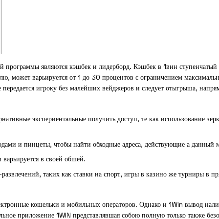
программы являются кэшбек и лидерборд. Кэшбек в 1вин ступенчатый
лю, может варьируется от 1 до 30 процентов с ограничением максималь
же передается игроку без малейших вейджеров и следует отыгрыша, напр
рнативные экспериентальные получить доступ, те как использование зер
одами и пинцеты, чтобы найти обходные адреса, действующие а данный 
 варьируется в своей обшей.
азвлечений, таких как ставки на спорт, игры в казино же турниры в п
ектронные кошельки и мобильных операторов. Однако и 1Win вывод нал
льное приложение 1WIN представлявшая собою полную только также без