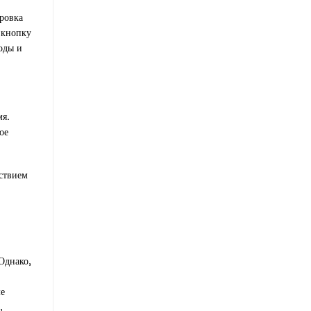
ровка
 кнопку
оды и
мя.
ое
тствием
Однако,
ме
,