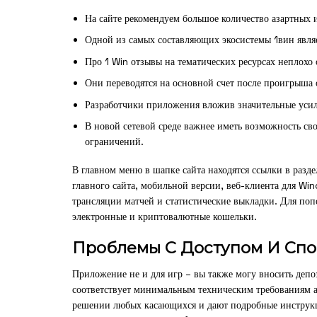
На сайте рекомендуем большое количество азартных 
Одной из самых составляющих экосистемы 1вин являе
Про 1 Win отзывы на тематических ресурсах неплох
Они переводятся на основной счет после проигрыша
Разработчики приложения вложив значительные усили
В новой сетевой среде важнее иметь возможность сво
ограничений.
В главном меню в шапке сайта находятся ссылки в разд
главного сайта, мобильной версии, веб-клиента для W
трансляции матчей и статистические выкладки. Для поп
электронные и криптовалютные кошельки.
Проблемы С Доступом И Спо
Приложение не и для игр – вы также могу вносить депо
соответствует минимальным техническим требованиям а
решении любых касающихся и дают подробные инструкц