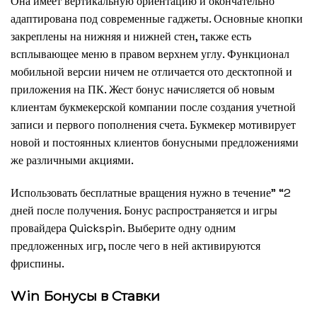
Она имеет вертикальную ориентацию и окончательно
адаптирована под современные гаджеты. Основные кнопки
закреплены на нижняя и нижней стен, также есть
всплывающее меню в правом верхнем углу. Функционал
мобильной версии ничем не отличается ото десктопной и
приложения на ПК. Жест бонус начисляется об новым
клиентам букмекерской компании после создания учетной
записи и первого пополнения счета. Букмекер мотивирует
новой и постоянных клиентов бонусными предложениями
же различными акциями.
Использовать бесплатные вращения нужно в течение” “2
дней после получения. Бонус распространяется и игры
провайдера Quickspin. Выберите одну одним
предложенных игр, после чего в ней активируются
фриспины.
Win Бонусы в Ставки