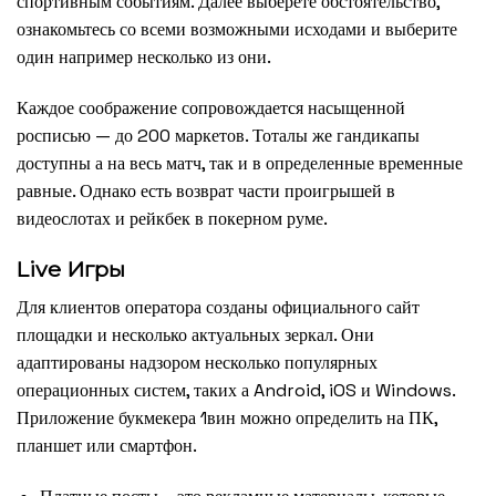
спортивным событиям. Далее выберете обстоятельство,
ознакомьтесь со всеми возможными исходами и выберите
один например несколько из они.
Каждое соображение сопровождается насыщенной
росписью — до 200 маркетов. Тоталы же гандикапы
доступны а на весь матч, так и в определенные временные
равные. Однако есть возврат части проигрышей в
видеослотах и рейкбек в покерном руме.
Live Игры
Для клиентов оператора созданы официального сайт
площадки и несколько актуальных зеркал. Они
адаптированы надзором несколько популярных
операционных систем, таких а Android, iOS и Windows.
Приложение букмекера 1вин можно определить на ПК,
планшет или смартфон.