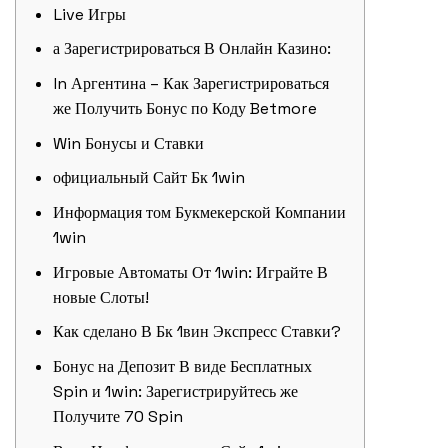
Live Игры
а Зарегистрироваться В Онлайн Казино:
In Аргентина – Как Зарегистрироваться
же Получить Бонус по Коду Betmore
Win Бонусы и Ставки
официальный Сайт Бк 1win
Информация том Букмекерской Компании
1win
Игровые Автоматы От 1win: Играйте В
новые Слоты!
Как сделано В Бк 1вин Экспресс Ставки?
Бонус на Депозит В виде Бесплатных
Spin и 1win: Зарегистрируйтесь же
Получите 70 Spin