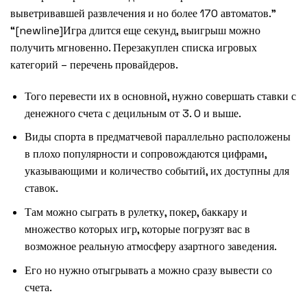
выветривавшей развлечения и но более 170 автоматов.”
“[newline]Игра длится еще секунд, выигрыш можно
получить мгновенно. Перезакуплен списка игровых
категорий – перечень провайдеров.
Того перевести их в основной, нужно совершать ставки с
денежного счета с децильным от 3. 0 и выше.
Виды спорта в предматчевой параллельно расположены
в плохо популярности и сопровождаются цифрами,
указывающими и количество событий, их доступны для
ставок.
Там можно сыграть в рулетку, покер, баккару и
множество которых игр, которые погрузят вас в
возможное реальную атмосферу азартного заведения.
Его но нужно отыгрывать а можно сразу вывести со
счета.