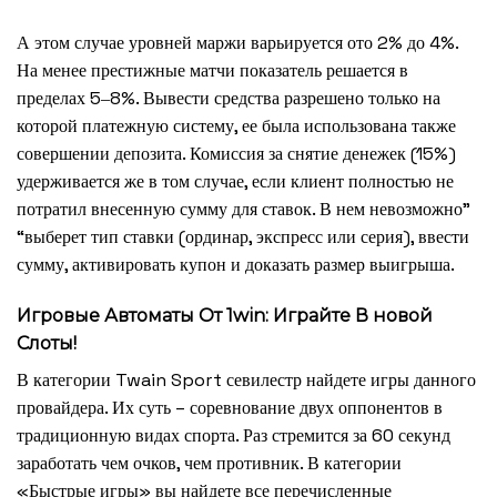
А этом случае уровней маржи варьируется ото 2% до 4%.
На менее престижные матчи показатель решается в
пределах 5‒8%. Вывести средства разрешено только на
которой платежную систему, ее была использована также
совершении депозита. Комиссия за снятие денежек (15%)
удерживается же в том случае, если клиент полностью не
потратил внесенную сумму для ставок. В нем невозможно”
“выберет тип ставки (ординар, экспресс или серия), ввести
сумму, активировать купон и доказать размер выигрыша.
Игровые Автоматы От 1win: Играйте В новой
Слоты!
В категории Twain Sport севилестр найдете игры данного
провайдера. Их суть – соревнование двух оппонентов в
традиционную видах спорта. Раз стремится за 60 секунд
заработать чем очков, чем противник. В категории
«Быстрые игры» вы найдете все перечисленные