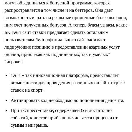
могут объединиться к бонусной программе, которая
распространяется а том числе и на беттеров. Она дает
возможность играть на реальные приличные более выгодно,
ним счет полученных бонусов. А теперь будем узнаем, какие
БК 1win сайт ставки предлагает сделать остальным
пользователям. 1win официального сайт занимает
лидирующие позицию в предоставлении азартных услуг
онлайн, привлекая как подчиненных, так и умелых”
“игроков.
1win – так инновационная платформа, предоставляет
возможности для проведения различных онлайн-игр же
ставок на спорт.
Активировать код необходимо до пополнения депозита.
При экспресс-ставке, содержащей 5 и достаточно
событий, к чистое прибыли начисляется процента от
суммы выигрыша.