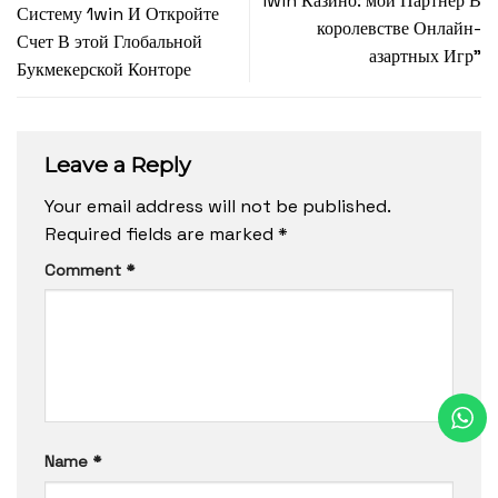
1win Казино: мой Партнер В
Систему 1win И Откройте
королевстве Онлайн-
Счет В этой Глобальной
азартных Игр”
Букмекерской Конторе
Leave a Reply
Your email address will not be published.
Required fields are marked
*
Comment
*
Name
*