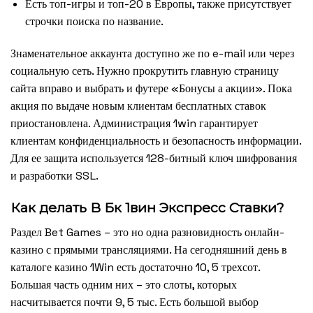
Есть топ-игры и топ-20 в Европы, также присутствует
строчки поиска по название.
Знаменательное аккаунта доступно же по e-mail или через
социальную сеть. Нужно прокрутить главную страницу
сайта вправо и выбрать и футере «Бонусы а акции». Пока
акция по выдаче новым клиентам бесплатных ставок
приостановлена. Администрация 1win гарантирует
клиентам конфиденциальность и безопасность информации.
Для ее защита используется 128-битный ключ шифрования
и разработки SSL.
Как делать В Бк 1вин Экспресс Ставки?
Раздел Bet Games – это но одна разновидность онлайн-
казино с прямыми трансляциями. На сегодняшний день в
каталоге казино 1Win есть достаточно 10, 5 трехсот.
Большая часть одним них – это слоты, которых
насчитывается почти 9, 5 тыс. Есть большой выбор