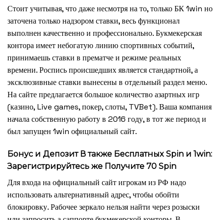
Стоит учитывая, что даже несмотря на то, только БК 1win но
заточена только надзором ставки, весь функционал
выполнен качественно и профессионально. Букмекерская
контора имеет небогатую линию спортивных событий,
принимаешь ставки в прематче и режиме реальных
времени. Роспись происшедших является стандартной, а
эксклюзивные ставки вынесены в отдельный раздел меню.
На сайте предлагается большое количество азартных игр
(казино, Live games, покер, слоты, TVBet). Ваша компания
начала собственную работу в 2016 году, в тот же период и
был запущен 1win официальный сайт.
Бонус и Депозит В также Бесплатных Spin и 1win:
Зарегистрируйтесь же Получите 70 Spin
Для входа на официальный сайт игрокам из РФ надо
использовать альтернативный адрес, чтобы обойти
блокировку. Рабочее зеркало нельзя найти через розыски
или запросить а саппорте букмекерской конторы. В