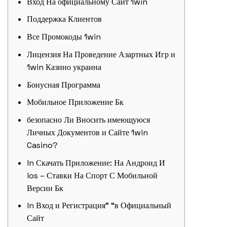
Вход На официальному Сайт 1win
Поддержка Клиентов
Все Промокоды 1win
Лицензия На Проведение Азартных Игр и
1win Казино украина
Бонусная Программа
Мобильное Приложение Бк
безопасно Ли Вносить имеющуюся
Личных Документов и Сайте 1win
Casino?
In Скачать Приложение: На Андроид И
Ios – Ставки На Спорт С Мобильной
Версии Бк
In Вход и Регистрация” “в Официальный
Сайт