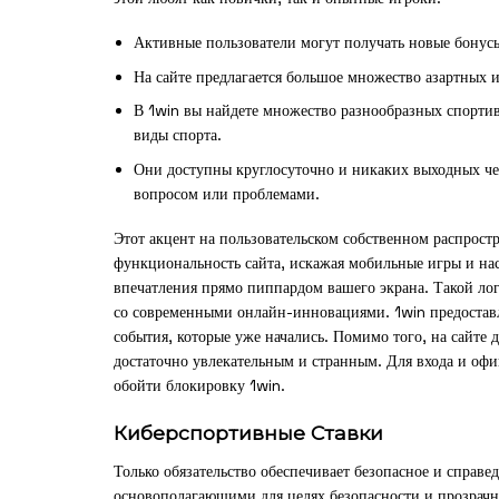
Активные пользователи могут получать новые бонусы
На сайте предлагается большое множество азартных 
В 1win вы найдете множество разнообразных спортивн
виды спорта.
Они доступны круглосуточно и никаких выходных че
вопросом или проблемами.
Этот акцент на пользовательском собственном распрост
функциональность сайта, искажая мобильные игры и на
впечатления прямо пиппардом вашего экрана. Такой лог
со современными онлайн-инновациями. 1win предоставл
события, которые уже начались. Помимо того, на сайте
достаточно увлекательным и странным. Для входа и офи
обойти блокировку
1win
.
Киберспортивные Ставки
Только обязательство обеспечивает безопасное и справе
основополагающими для целях безопасности и прозрачн