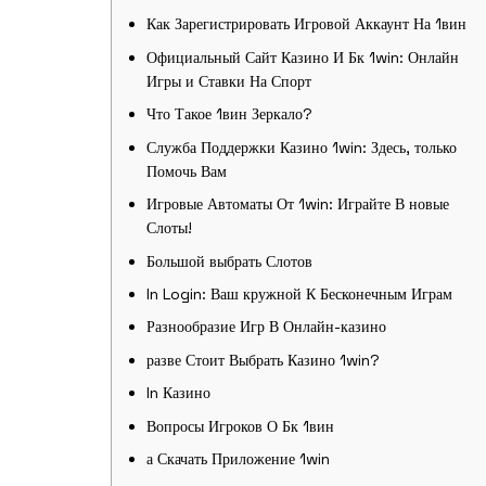
Как Зарегистрировать Игровой Аккаунт На 1вин
Официальный Сайт Казино И Бк 1win: Онлайн
Игры и Ставки На Спорт
Что Такое 1вин Зеркало?
Служба Поддержки Казино 1win: Здесь, только
Помочь Вам
Игровые Автоматы От 1win: Играйте В новые
Слоты!
Большой выбрать Слотов
In Login: Ваш кружной К Бесконечным Играм
Разнообразие Игр В Онлайн-казино
разве Стоит Выбрать Казино 1win?
In Казино
Вопросы Игроков О Бк 1вин
а Скачать Приложение 1win