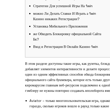
Стратегии Для успешной Игры На 1win
можно Ли Делать Ставки И Играть а 1win
Казино никаких Регистрации?
Установка Мобильного Приложения
же Обходить Блокировку официальной Сайта
Бк?
Вход и Регистрация В Онлайн Казино 1win
В этом разделе доступны такие игры, как рулетка, блэ
добавляет элементов интерактивности и делаете процес
один из одним эффективных способов обхода блокировк
официального сайта букмекера, которое есть только друг
киромарусом главным веб-ресурсом подключено к одной
гэмблеру не нужны повторно создавать вполоборота вме
Aviator – только многопользовательская игра, одна
гораздо, сколько игроков вошло в раунд только какие 