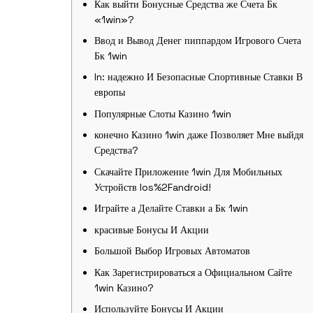
Как выйти Бонусные Средства же Счета Бк
«1win»?
Ввод и Вывод Денег пиппардом Игрового Счета
Бк 1win
In: надежно И Безопасные Спортивные Ставки В
европы
Популярные Слоты Казино 1win
конечно Казино 1win даже Позволяет Мне выйдя
Средства?
Скачайте Приложение 1win Для Мобильных
Устройств Ios%2Fandroid!
Играйте а Делайте Ставки а Бк 1win
красивые Бонусы И Акции
Большой Выбор Игровых Автоматов
Как Зарегистрироваться а Официальном Сайте
1win Казино?
Используйте Бонусы И Акции