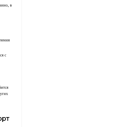
зино, в
вления
ся с
бится
ругих
орт