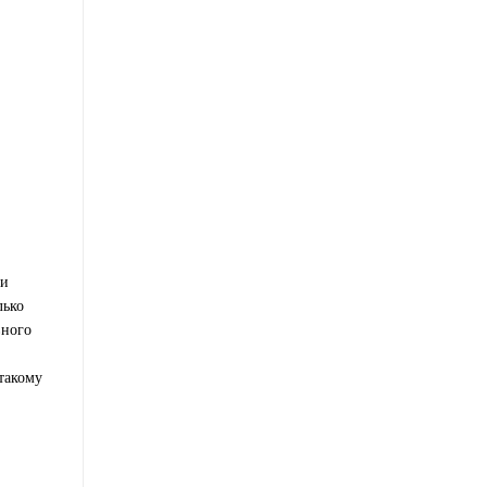
ми
лько
вного
такому
а