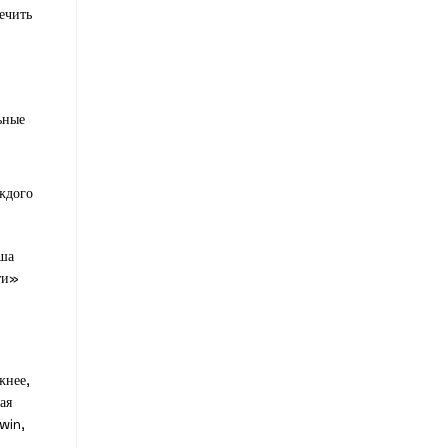
печить
ьные
аждого
ыша
ти»
жнее,
ая
win,